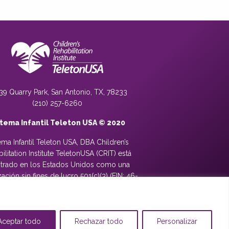
39 Quarry Park, San Antonio, TX, 78233
(210) 257-6260
stema Infantil Teleton USA © 2020
ema Infantil Teleton USA, DBA Children’s
ilitation Institute TeletonUSA (CRIT) está
strado en los Estados Unidos como una
ación sin fines de lucro 501(c)(3) (EIN: 46-
89). Las donaciones son deducibles de
uestos según lo permitido por la ley.
Aceptar todo
Rechazar todo
Personalizar