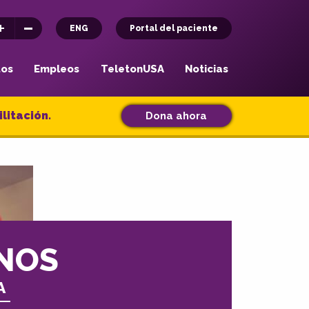
ENG
Portal del paciente
tos
Empleos
TeletonUSA
Noticias
litación.
Dona ahora
NOS
A