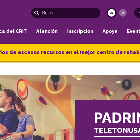
a
a
ca del CRIT
Atención
Inscripción
Apoya
Even
ños de escasos recursos en el mejor centro de rehabi
PADRI
TELETONUS