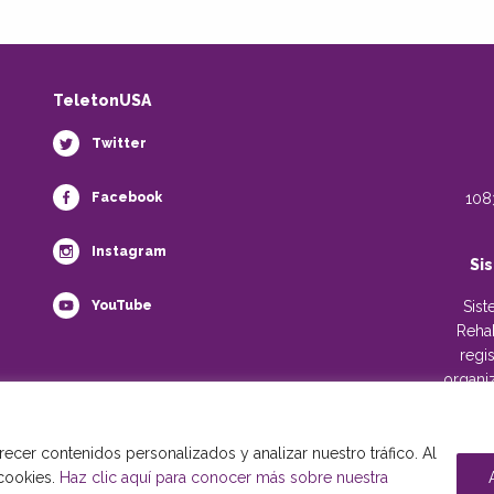
TeletonUSA
Twitter
Facebook
108
Instagram
Si
YouTube
Sist
Rehab
regi
organiz
48453
imp
ecer contenidos personalizados y analizar nuestro tráfico. Al
 cookies.
Haz clic aquí para conocer más sobre nuestra