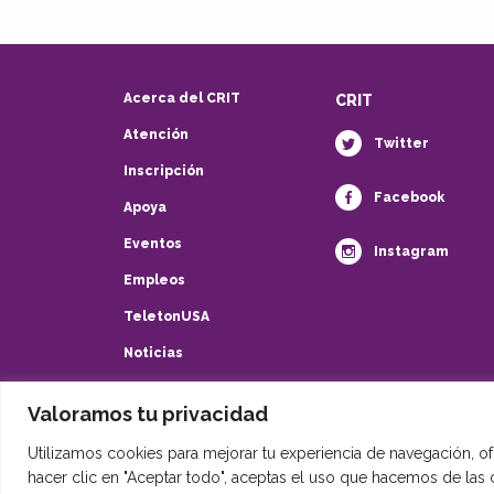
Acerca del CRIT
CRIT
Atención
Twitter
Inscripción
Facebook
Apoya
Eventos
Instagram
Empleos
TeletonUSA
Noticias
Contacto
Valoramos tu privacidad
Políticas de privacidad
Utilizamos cookies para mejorar tu experiencia de navegación, ofr
HIPAA
hacer clic en "Aceptar todo", aceptas el uso que hacemos de las