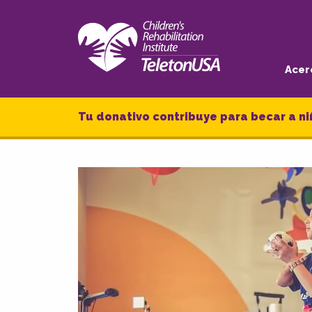
Acer
Tu donativo contribuye para becar a ni