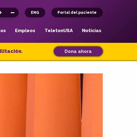
ENG
Portal del paciente
tos
Empleos
TeletonUSA
Noticias
litación.
Dona ahora