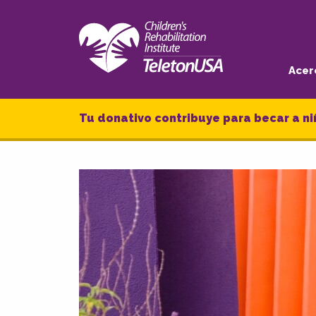
Acer
Tu donativo contribuye para becar a ni