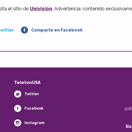
sita el sitio de
Univisión
. Advertencia: contenido exclusivam
witter
Comparte en Facebook
TeletonUSA
Twitter
Facebook
108
Instagram
Si