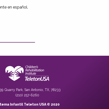
ente en español.
39 Quarry Park, San Antonio, TX, 78233
(210) 257-6260
stema Infantil Teleton USA © 2020