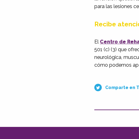
para las lesiones c
Recibe atenció
El
Centro de Reha
501 (c) (3) que ofre
neurológica, muscul
cómo podemos apoyar
Comparte en T