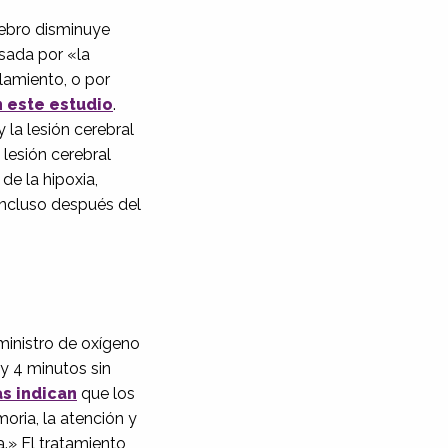
rebro disminuye
sada por «la
lamiento, o por
 este estudio
.
 la lesión cerebral
lesión cerebral
de la hipoxia,
incluso después del
ministro de oxígeno
y 4 minutos sin
as indican
que los
oria, la atención y
.» El tratamiento