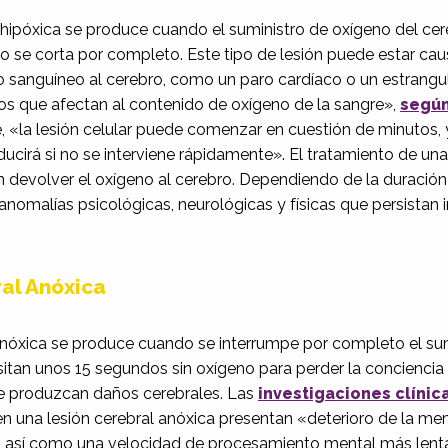
 hipóxica se produce cuando el suministro de oxígeno del ce
 se corta por completo. Este tipo de lesión puede estar cau
ujo sanguíneo al cerebro, como un paro cardíaco o un estrangu
os que afectan al contenido de oxígeno de la sangre»,
según
 «la lesión celular puede comenzar en cuestión de minutos, y
cirá si no se interviene rápidamente». El tratamiento de una 
n devolver el oxígeno al cerebro. Dependiendo de la duración 
nomalías psicológicas, neurológicas y físicas que persistan 
al Anóxica
 anóxica se produce cuando se interrumpe por completo el su
sitan unos 15 segundos sin oxígeno para perder la conciencia 
e produzcan daños cerebrales. Las
investigaciones clínic
en una lesión cerebral anóxica presentan «deterioro de la mem
a, así como una velocidad de procesamiento mental más lenta