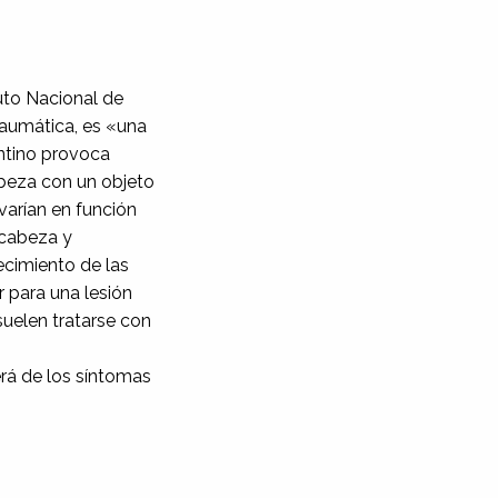
tuto Nacional de
raumática, es «una
ntino provoca
cabeza con un objeto
varían en función
 cabeza y
ecimiento de las
 para una lesión
suelen tratarse con
,
erá de los síntomas