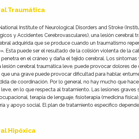
ral Traumática
ational Institute of Neurological Disorders and Stroke (Insti
icos y Accidentes Cerebrovasculares), una lesión cerebral t
rebral adquirida que se produce cuando un traumatismo repe
». Esta puede ser el resultado de la colisión violenta de la 
penetra en el cráneo y daña el tejido cerebral. Los síntomas 
 lesión cerebral traumática leve, puede provocar dolores de
 que una grave puede provocar dificultad para hablar, entum
ida de coordinación. Por lo general, no hay mucho que hacer
 leve, en lo que respecta al tratamiento. Las lesiones graves 
 ocupacional, terapia de lenguaje, fisioterapia (medicina física)
ría y apoyo social. El plan de tratamiento específico depend
al Hipóxica