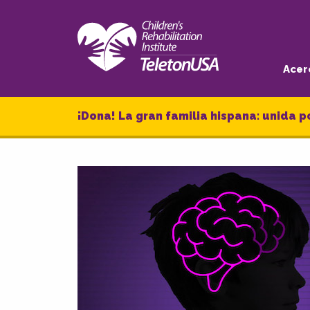
Acer
¡Dona! La gran familia hispana: unida p