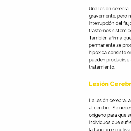
Una lesión cerebral
gravemente, pero no
interrupción del fl
trastornos sistémic
También afirma que,
permanente se produ
hipóxica consiste e
pueden producirse a
tratamiento.
Lesión Cerebr
La lesión cerebral
al cerebro. Se nece
oxígeno para que s
individuos que sufr
la función ejecutiv