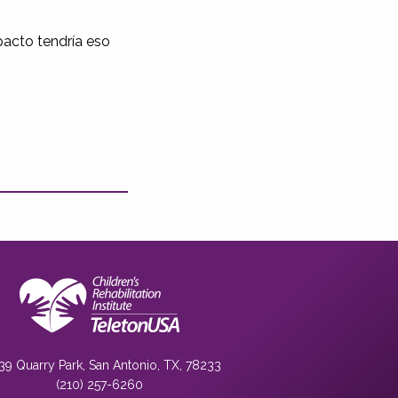
pacto tendría eso
39 Quarry Park, San Antonio, TX, 78233
(210) 257-6260