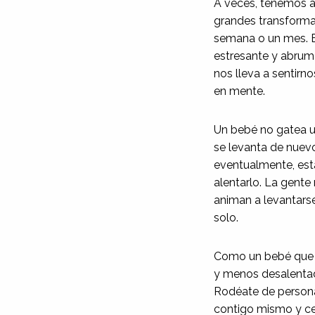
A veces, tenemos a
grandes transforma
semana o un mes. E
estresante y abrum
nos lleva a sentir
en mente.
Un bebé no gatea un
se levanta de nuev
eventualmente, esta
alentarlo. La gente 
animan a levantarse
solo.
Como un bebé que a
y menos desalentad
Rodéate de persona
contigo mismo y ce