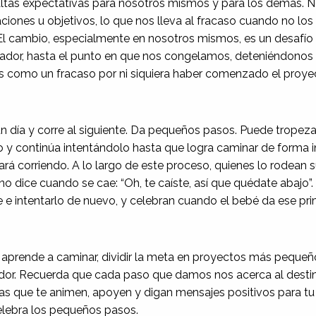
ltas expectativas para nosotros mismos y para los demás.
ciones u objetivos, lo que nos lleva al fracaso cuando no lo
l cambio, especialmente en nosotros mismos, es un desafío
ador, hasta el punto en que nos congelamos, deteniéndonos
nos como un fracaso por ni siquiera haber comenzado el proy
 día y corre al siguiente. Da pequeños pasos. Puede tropeza
o y continúa intentándolo hasta que logra caminar de forma 
rá corriendo. A lo largo de este proceso, quienes lo rodean 
no dice cuando se cae: “Oh, te caíste, así que quédate abajo”. 
 e intentarlo de nuevo, y celebran cuando el bebé da ese pri
prende a caminar, dividir la meta en proyectos más pequeñ
or. Recuerda que cada paso que damos nos acerca al desti
s que te animen, apoyen y digan mensajes positivos para tu 
lebra los pequeños pasos.