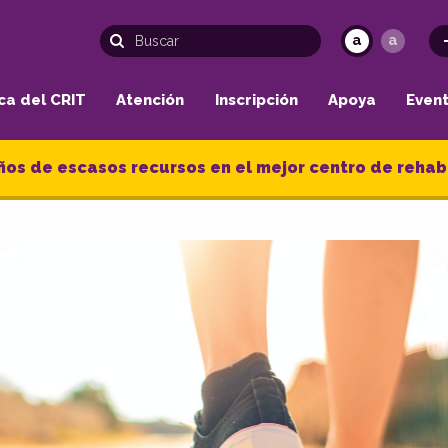
a
a
ca del CRIT
Atención
Inscripción
Apoya
Even
ños de escasos recursos en el mejor centro de rehabi