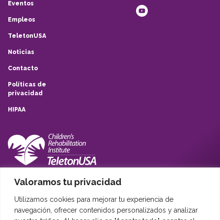
Eventos
Empleos
TeletonUSA
Noticias
Contacto
Políticas de
privacidad
HIPAA
Valoramos tu privacidad
10839 Quarry Park, San Antonio, TX, 78233
(210) 257-6260
Utilizamos cookies para mejorar tu experiencia de
Sistema Infantil Teleton USA © 2020
navegación, ofrecer contenidos personalizados y analizar